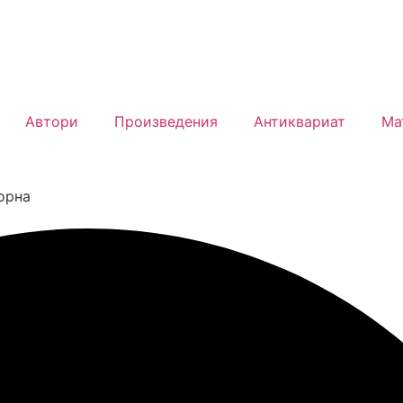
Автори
Произведения
Антиквариат
Ма
орна