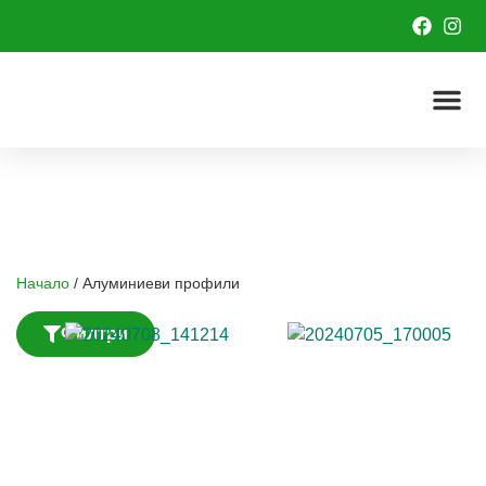
Профили
Начало
/
Алуминиеви профили
Филтри