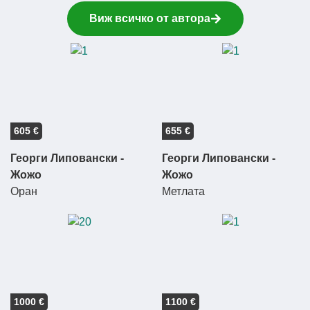
Виж всичко от автора
605 €
655 €
Георги Липовански -
Георги Липовански -
Жожо
Жожо
Оран
Метлата
1000 €
1100 €