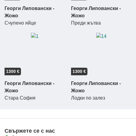
Георги Липовански -
Георги Липовански -
Жожо
Жожо
Счупено яйце
Преди жътва
1300 €
1300 €
Георги Липовански -
Георги Липовански -
Жожо
Жожо
Стара София
Лодки по залез
Свържете се с нас