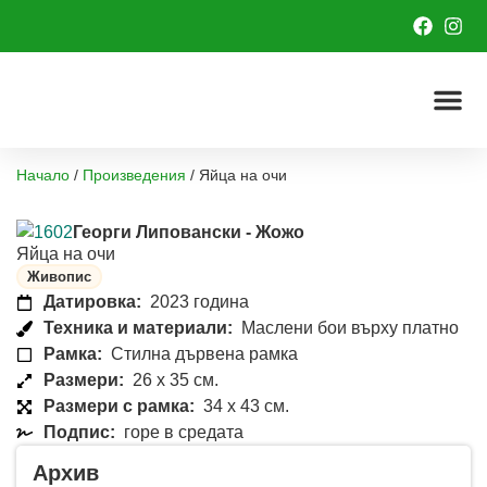
Начало
/
Произведения
/
Яйца на очи
Георги Липовански - Жожо
Яйца на очи
Живопис
Датировка:
2023 година
Техника и материали:
Маслени бои върху платно
Рамка:
Стилна дървена рамка
Размери:
26 x 35 см.
Размери с рамка:
34 x 43 см.
Подпис:
горе в средата
Архив