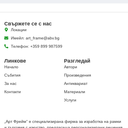
Свържете се с нас
Локации
Имейл: art_frame@abv.bg
Телефон: +359 899 987599
Линкове
Разгледай
Начало
Автори
Събития
Произведения
За нас
Антиквариат
Контакти
Материали
Услуги
„Арт Фрейм“ е специализирана фирма за изработка на рамки
и търговия с изкуство, предлагаща персонализирани решения