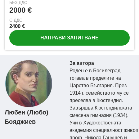
БЕЗ ДДС
2000 €
С ДДС
2400 €
НАПРАВИ ЗАПИТВАНЕ
За автора
Роден е в Босилеград,
тогава в пределите на
Царство България. През
1914 г. семейството му се
преселва в Кюстендил.
Завършва Кюстендилската
Любен (Любо)
смесена гимназия (1934).
Бояджиев
Учи в Художествената
академия специалност живоп
проф. Никола Ганушев и