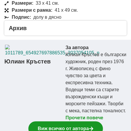
Размери:
33 x 41 см.
Размери с рамка:
41 x 49 см.
Подпис:
долу в дясно
Архив
За автора
Юлиан Кръстев е български
Юлиан Кръстев
художник, роден през 1976
г. Живописец с фино
чувство за цвета и
експресивна техника.
Водещи теми са старите
възрожденски къщи и
морските пейзажи. Творби
с мека, пастелна тоналност.
Прочети повече
Виж всичко от автора