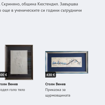
 с. Скриняно, община Кюстендил. Завършва
то още в ученическите си години сътрудничи
400 €
430 €
тоян Венев
Стоян Венев
одел голо тяло
Приказка за
щурмовщината