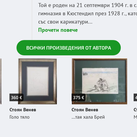
Той е роден на 21 септември 1904 г. в
гимназия в Кюстендил през 1928 г., ка
със свои карикатури...
Прочети повече
ВСИЧКИ ПРОИЗВЕДЕНИЯ ОТ АВТОРА
360 €
375 €
Стоян Венев
Стоян Венев
С
Голо тяло
…тая хала Брей
М