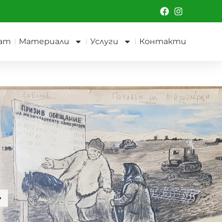
ат
Материали
Услуги
Контакти
Стоян Венев
Почит на Меричлерци
Живопис
Датировка:
1953 година
Техника и материали:
Смесена техника -
Акварел, туш перо и молив върху кадастрон
Рамка:
Стилна дървена рамка с паспарту
Размери:
25 x 50 см.
Размери с рамка:
42 x 67 см.
Подпис:
долу в дясно