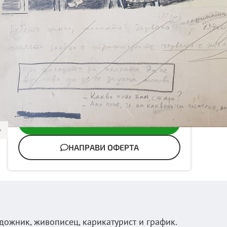
Описание:
Декларация от внучката на художника за
автентичност!
карикатура от в.Стършел от 1953 година
БЕЗ ДДС
380 €
С ДДС
456 €
НАПРАВИ ЗАПИТВАНЕ
НАПРАВИ ОФЕРТА
удожник, живописец, карикатурист и график.