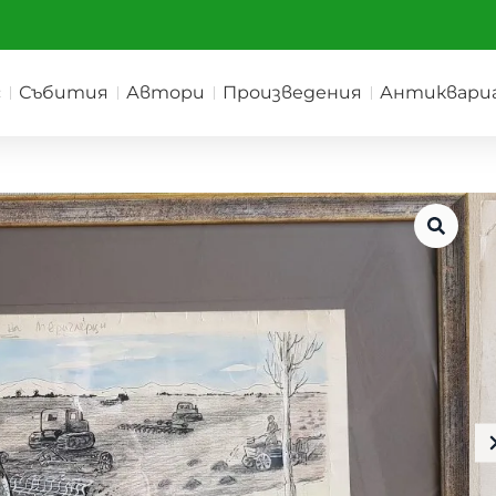
с
Събития
Автори
Произведения
Антиквари