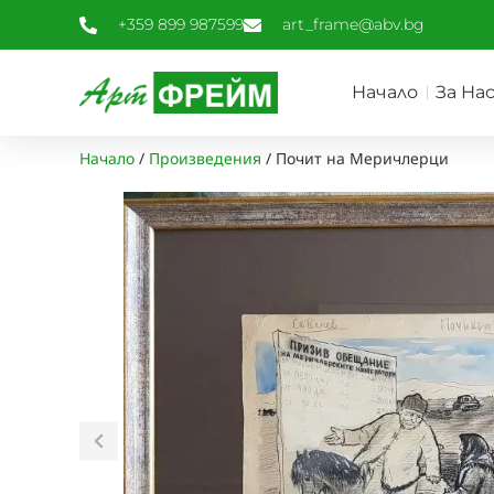
+359 899 987599
art_frame@abv.bg
Начало
За На
Начало
/
Произведения
/
Почит на Меричлерци