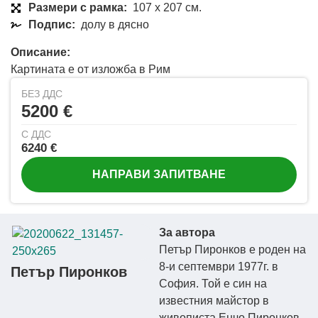
Размери с рамка:
107 x 207 см.
Подпис:
долу в дясно
Описание:
Картината е от изложба в Рим
БЕЗ ДДС
5200 €
С ДДС
6240 €
НАПРАВИ ЗАПИТВАНЕ
За автора
Петър Пиронков е роден на
8-и септември 1977г. в
Петър Пиронков
София. Той е син на
известния майстор в
живописта Енчо Пиронков.