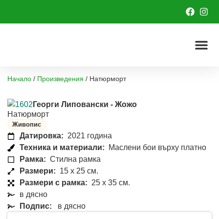
Начало
/
Произведения
/
Натюрморт
Георги Липовански - Жожо
Натюрморт
Живопис
Датировка:
2021 година
Техника и материали:
Маслени бои върху платно
Рамка:
Стилна рамка
Размери:
15 x 25 см.
Размери с рамка:
25 x 35 см.
в дясно
Подпис:
в дясно