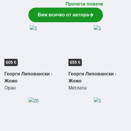
Прочети повече
Виж всичко от автора
605 €
655 €
Георги Липовански -
Георги Липовански -
Жожо
Жожо
Оран
Метлата