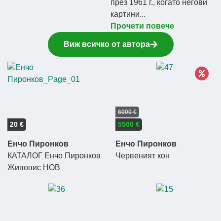
през 1961 г., когато негови
картини...
Прочети повече
Виж всичко от автора
6000 €
20 €
5500 €
Енчо Пиронков
Енчо Пиронков
КАТАЛОГ Енчо Пиронков
Червеният кон
Живопис НОВ