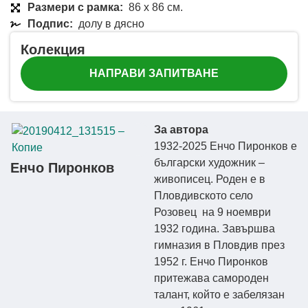
Размери с рамка:
86 x 86 см.
Подпис:
долу в дясно
Колекция
НАПРАВИ ЗАПИТВАНЕ
За автора
1932-2025 Енчо Пиронков е
български художник –
Енчо Пиронков
живописец. Роден е в
Пловдивското село
Розовец на 9 ноември
1932 година. Завършва
гимназия в Пловдив през
1952 г. Енчо Пиронков
притежава самороден
талант, който е забелязан