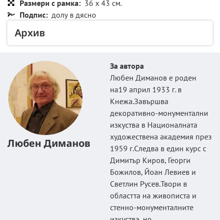
Размери с рамка:
36 x 43 см.
Подпис:
долу в дясно
Архив
За автора
Любен Диманов е роден
на19 април 1933 г. в
Кнежа.Завършва
декоративно-монументални
изкуства в Националната
художествена академия през
Любен Диманов
1959 г.Следва в един курс с
Димитър Киров, Георги
Божилов, Йоан Левиев и
Светлин Русев.Твори в
областта на живописта и
стенно-монументалните
изкуства, но...