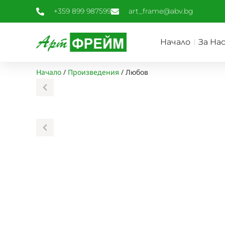
+359 899 987599
art_frame@abv.bg
Начало
За На
Начало
/
Произведения
/
Любов