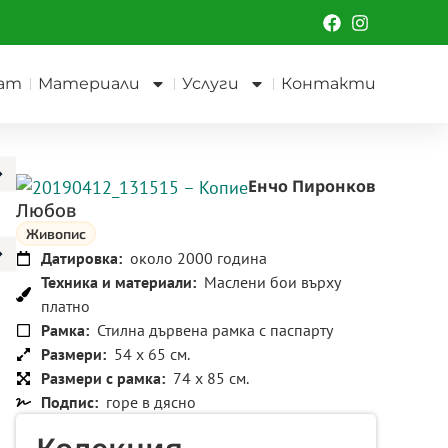
ат
Материали
Услуги
Контакти
Енчо Пиронков
Любов
Живопис
Датировка:
около 2000 година
Техника и материали:
Маслени бои върху
платно
Рамка:
Стилна дървена рамка с паспарту
Размери:
54 x 65 см.
Размери с рамка:
74 x 85 см.
Подпис:
горе в дясно