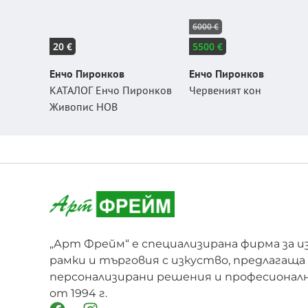
6000 €
20 €
5500 €
Енчо Пиронков
Енчо Пиронков
КАТАЛОГ Енчо Пиронков
Червеният кон
Живопис НОВ
„Арт Фрейм“ е специализирана фирма за и
рамки и търговия с изкуство, предлагаща
персонализирани решения и професионалн
от 1994 г.