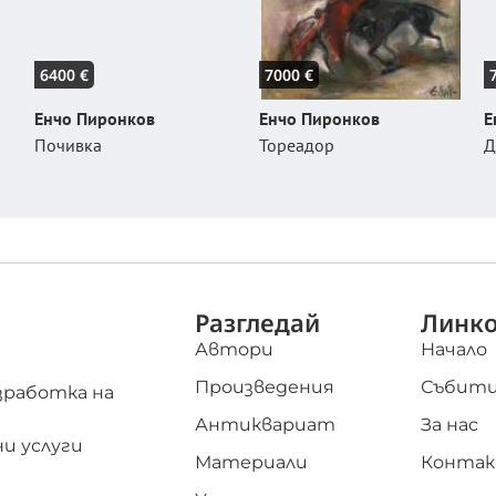
6400 €
7000 €
Енчо Пиронков
Енчо Пиронков
Е
Почивка
Тореадор
Д
Разгледай
Линк
Автори
Начало
Произведения
Събит
зработка на
Антиквариат
За нас
и услуги
Материали
Конта