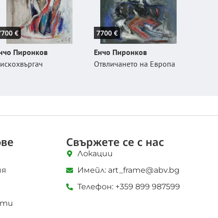
7700 €
7700 €
нчо Пиронков
Енчо Пиронков
искохвъргач
Отвличането на Европа
ове
Свържете се с нас
Локации
ия
Имейл: art_frame@abv.bg
Телефон: +359 899 987599
кти