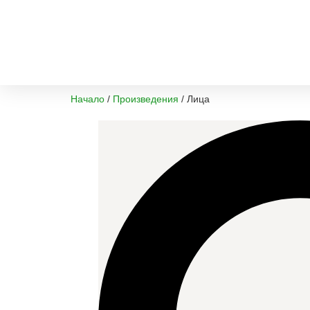
+359 899 987599
art_frame@abv.bg
Начало
/
Произведения
/
Лица