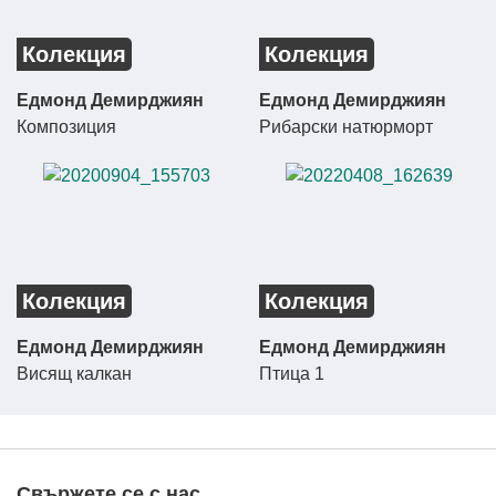
Колекция
Колекция
Едмонд Демирджиян
Едмонд Демирджиян
Композиция
Рибарски натюрморт
Колекция
Колекция
Едмонд Демирджиян
Едмонд Демирджиян
Висящ калкан
Птица 1
Свържете се с нас