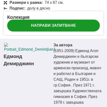
Размери с рамка:
74 x 87 см.
Подпис:
долу в дясно
Колекция
НАПРАВИ ЗАПИТВАНЕ
За автора
(1951-2009) Едмонд Агоп
Едмонд
Демирджиян е български
художник и музикант от
Демирджиян
арменски произход, живял
и работил в България и
САЩ. Роден е 1951г. в
гр.София . През 1971 г.
завършва Художествената
гимназия в София. През
1978 г. завършва