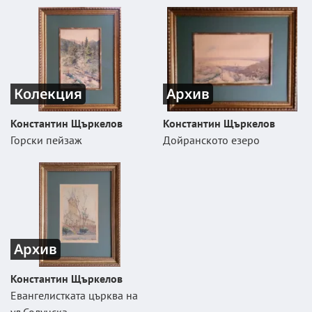
Колекция
Архив
Константин Щъркелов
Константин Щъркелов
Горски пейзаж
Дойранското езеро
Архив
Константин Щъркелов
Евангелистката църква на