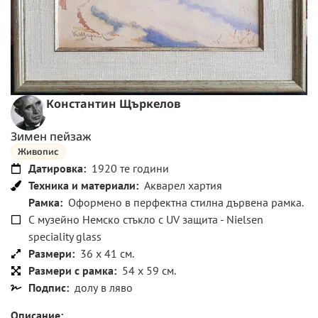
Константин Щъркелов
Зимен пейзаж
Живопис
Датировка:
1920 те години
Техника и материали:
Акварел хартия
Рамка:
Оформено в перфектна стилна дървена рамка.
С музейно Немско стъкло с UV защита - Nielsen
speciality glass
Размери:
36 x 41 см.
Размери с рамка:
54 x 59 см.
Подпис:
долу в ляво
Описание: