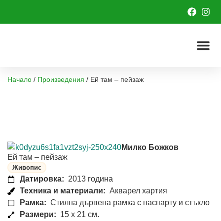
Начало
/
Произведения
/
Ей там – пейзаж
Милко Божков
Ей там – пейзаж
Живопис
Датировка:
2013 година
Техника и материали:
Акварел хартия
Рамка:
Стилна дървена рамка с паспарту и стъкло
Размери:
15 x 21 см.