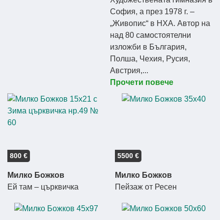
София, а през 1978 г. –
„Живопис“ в НХА. Автор на
над 80 самостоятелни
изложби в България,
Полша, Чехия, Русия,
Австрия,...
Прочети повече
800 €
5500 €
Милко Божков
Милко Божков
Ей там – църквичка
Пейзаж от Ресен