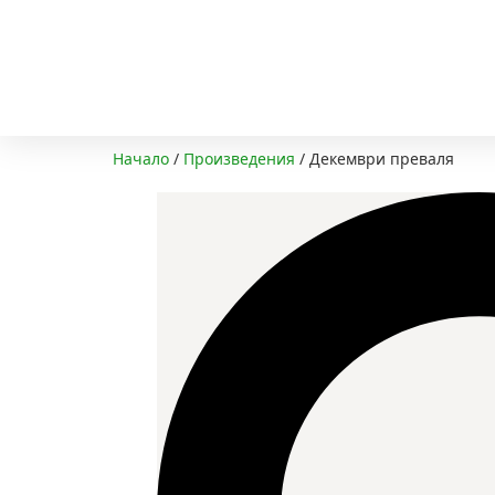
+359 899 987599
art_frame@abv.bg
Начало
/
Произведения
/
Декември преваля