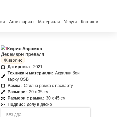
ния
Антиквариат
Материали
Услуги
Контакти
Кирил Аврамов
Декември преваля
Живопис
Датировка:
2021
Техника и материали:
Акрилни бои
върху OSB
Рамка:
Стилна рамка с паспарту
Размери:
20 x 35 см.
Размери с рамка:
30 x 45 см.
Подпис:
долу в дясно
БЕЗ ДДС