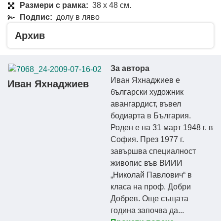
Размери с рамка:
38 x 48 см.
Подпис:
долу в ляво
Архив
За автора
Иван Яхнаджиев е
Иван Яхнаджиев
български художник
авангардист, въвел
бодиарта в България.
Роден е на 31 март 1948 г. в
София. През 1977 г.
завършва специалност
живопис във ВИИИ
„Николай Павлович“ в
класа на проф. Добри
Добрев. Още същата
година започва да...