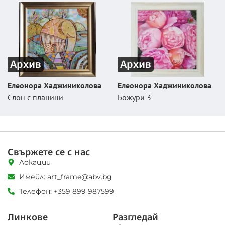
Архив
Архив
Елеонора Хаджиниколова
Елеонора Хаджиниколова
Слон с планини
Божури 3
Свържете се с нас
Локации
Имейл: art_frame@abv.bg
Телефон: +359 899 987599
Линкове
Разгледай