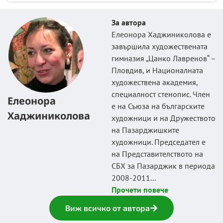
За автора
Елеонора Хаджиниколова е
завършила художествената
гимназия „Цанко Лавренов“ –
Пловдив, и Националната
художествена академия,
специалност стенопис. Член
Елеонора
е на Съюза на българските
Хаджиниколова
художници и на Дружеството
на Пазарджишките
художници. Председател е
на Представителството на
СБХ за Пазарджик в периода
2008-2011...
Прочети повече
Виж всичко от автора