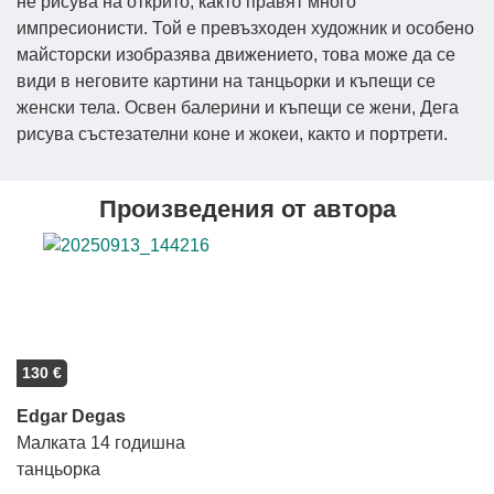
не рисува на открито, както правят много
импресионисти. Той е превъзходен художник и особено
майсторски изобразява движението, това може да се
види в неговите картини на танцьорки и къпещи се
женски тела. Освен балерини и къпещи се жени, Дега
рисува състезателни коне и жокеи, както и портрети.
Произведения от автора
130 €
Edgar Degas
Малката 14 годишна
танцьорка